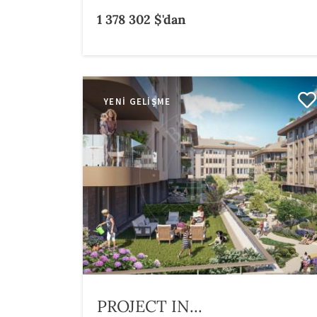
1 378 302 $'dan
YENI GELIŞME
PROJECT IN...