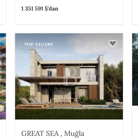
1 351 591 $'dan
YENI GELIŞME
GREAT SEA , Muğla