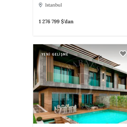
Istanbul
1 276 799 $'dan
YENI GELIŞME