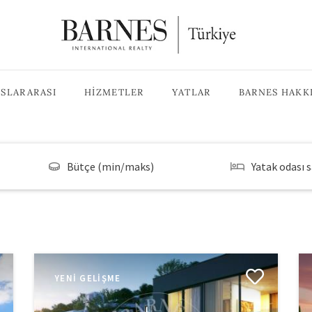
SLARARASI
HIZMETLER
YATLAR
BARNES HAKK
Bütçe (min/maks)
Yatak odası s
YENI GELIŞME