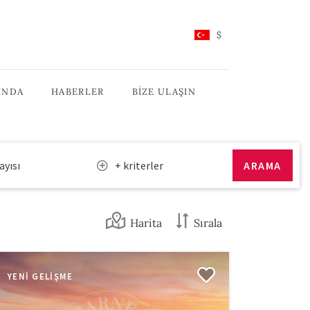
$
INDA
HABERLER
BIZE ULAŞIN
ayısı
+ kriterler
Harita
Sırala
YENI GELIŞME