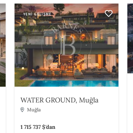
YENI GELIŞME
WATER GROUND, Muğla
Muğla
1 715 737 $'dan