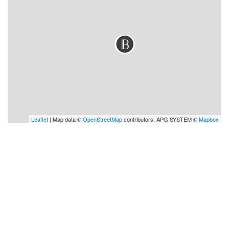
Leaflet
| Map data ©
OpenStreetMap
contributors, APG SYSTEM ©
Mapbox