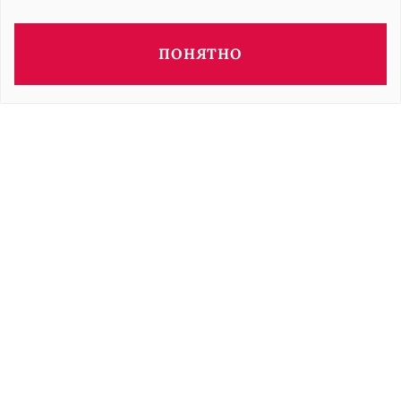
ПОНЯТНО
Этот объект представлен
Saad ULLAH
Смотреть объекты недвижимости