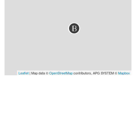
Leaflet
| Map data ©
OpenStreetMap
contributors, APG SYSTEM ©
Mapbox